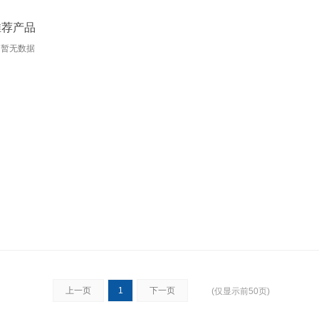
推荐产品
暂无数据
上一页
1
下一页
(仅显示前50页)