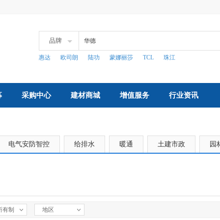
品牌
惠达
欧司朗
陆功
蒙娜丽莎
TCL
珠江
募
采购中心
建材商城
增值服务
行业资讯
电气安防智控
给排水
暖通
土建市政
园
所有制
地区