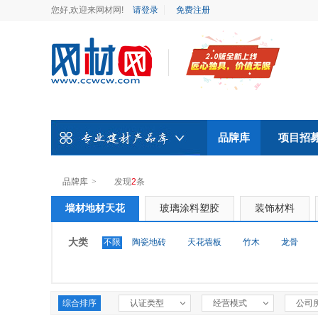
您好,欢迎来网材网!
请登录
免费注册
品牌库
项目招
品牌库
>
发现
2
条
墙材地材天花
玻璃涂料塑胶
装饰材料
大类
不限
陶瓷地砖
天花墙板
竹木
龙骨
综合排序
认证类型
经营模式
公司