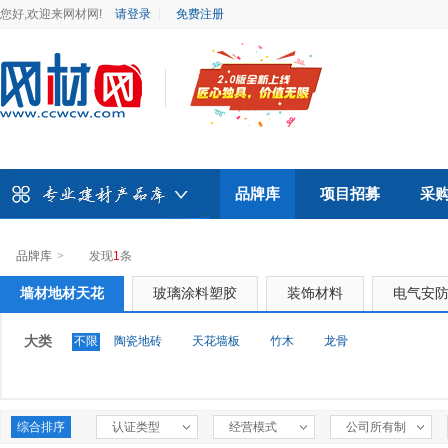
您好,欢迎来网材网!
请登录
免费注册
品牌库
项目招募
采
品牌库
>
发现
1
条
墙材地材天花
玻璃涂料塑胶
装饰材料
电气安
大类
不限
陶瓷地砖
天花墙板
竹木
龙骨
综合排序
认证类型
经营模式
公司所有制