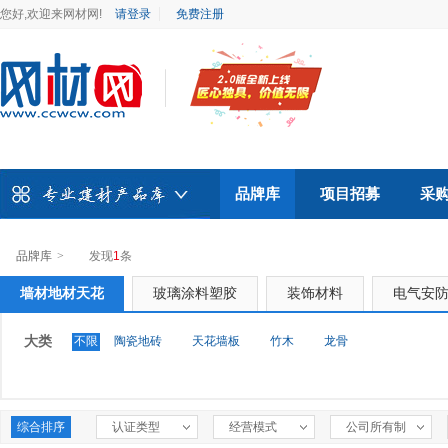
您好,欢迎来网材网!
请登录
免费注册
品牌库
项目招募
采
品牌库
>
发现
1
条
墙材地材天花
玻璃涂料塑胶
装饰材料
电气安
大类
不限
陶瓷地砖
天花墙板
竹木
龙骨
综合排序
认证类型
经营模式
公司所有制