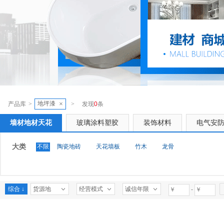
地坪漆
×
产品库
>
>
发现
0
条
墙材地材天花
玻璃涂料塑胶
装饰材料
电气安
大类
不限
陶瓷地砖
天花墙板
竹木
龙骨
综合 ↓
货源地
经营模式
诚信年限
-