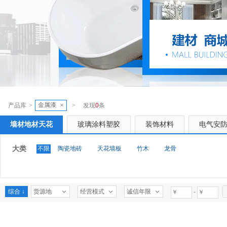
金属漆
×
产品库
>
>
发现
0
条
墙材地材天花
玻璃涂料塑胶
装饰材料
电气安
大类
不限
陶瓷地砖
天花墙板
竹木
龙骨
综合 ↓
货源地
经营模式
诚信年限
-