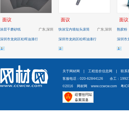
面议
面议
面议
涂层干磨砂纸
广东,深圳
快涂宝内墙短头滚筒
广东,深圳
熟胶粉
深圳市龙岗区松晖油漆行
深圳市龙岗区松晖油漆行
深圳市
关于网材网
|
工程造价信息网
|
联系
客服电话：020-62844126
余工：19927
©2016
网材网
www.ccwcw.com
粤IC