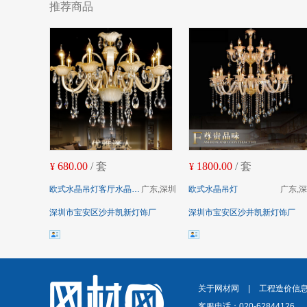
推荐商品
680.00
/ 套
1800.00
/ 套
¥
¥
欧式水晶吊灯客厅水晶灯简欧式水晶吊灯
广东,深圳
欧式水晶吊灯
广东,
深圳市宝安区沙井凯新灯饰厂
深圳市宝安区沙井凯新灯饰厂
关于网材网
|
工程造价信
客服电话：020-62844126