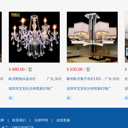
680.00
/ 套
650.00
/ 套
¥
¥
¥
深圳
欧式蜡烛水晶吊灯
广东,深圳
奢华欧式客厅吊灯LED水晶吸顶灯
广东,深圳
长
深圳市宝安区沙井凯新灯饰厂
深圳市宝安区沙井凯新灯饰厂
深
息网
|
联系我们
|
法律声明
|
在线客服
余工：19927609775