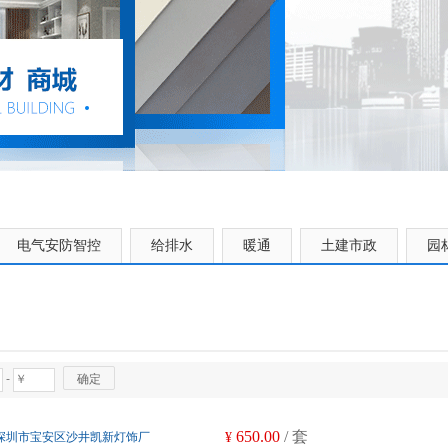
电气安防智控
给排水
暖通
土建市政
园
-
确定
650.00
/ 套
深圳市宝安区沙井凯新灯饰厂
¥