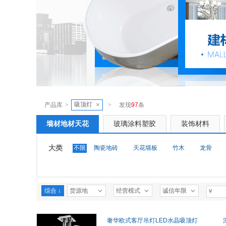
吸顶灯
×
产品库
>
>
发现
97
条
墙材地材天花
玻璃涂料塑胶
装饰材料
大类
不限
陶瓷地砖
天花墙板
竹木
龙骨
综合 ↓
货源地
经营模式
诚信年限
奢华欧式客厅吊灯LED水晶吸顶灯