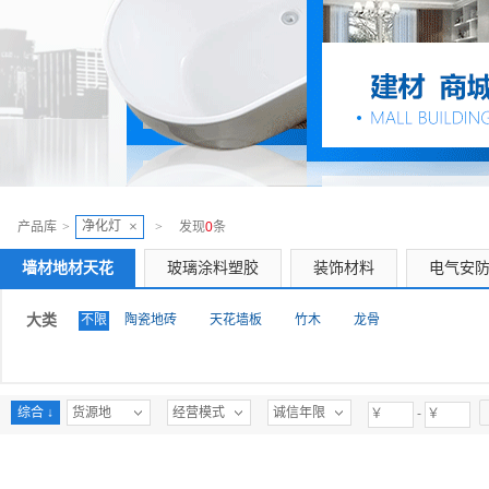
净化灯
×
产品库
>
>
发现
0
条
墙材地材天花
玻璃涂料塑胶
装饰材料
电气安
大类
不限
陶瓷地砖
天花墙板
竹木
龙骨
综合 ↓
货源地
经营模式
诚信年限
-