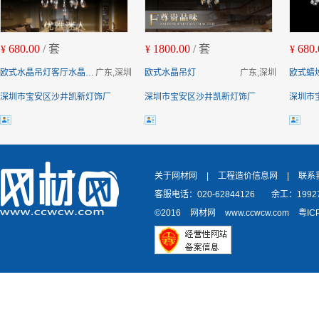
680.00
/ 套
1800.00
/ 套
680.
¥
¥
¥
欧式水晶吊灯客厅水晶灯简欧式水晶吊灯
广东,深圳
欧式水晶吊灯
广东,深圳
欧式蜡
深圳市宝安区沙井凯新灯饰厂
深圳市宝安区沙井凯新灯饰厂
深圳市
关于网材网
|
工程造价信息网
|
联系
客服电话：020-62844126
余工：19927
©2016
网材网
www.ccwcw.com
粤IC