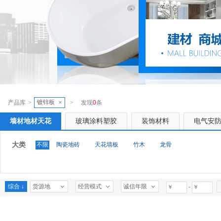
镀锌板
×
产品库
>
>
发现
0
条
墙材地材天花
玻璃涂料塑胶
装饰材料
电气安
大类
不限
陶瓷地砖
天花墙板
竹木
龙骨
综合 ↓
货源地
经营模式
诚信年限
-