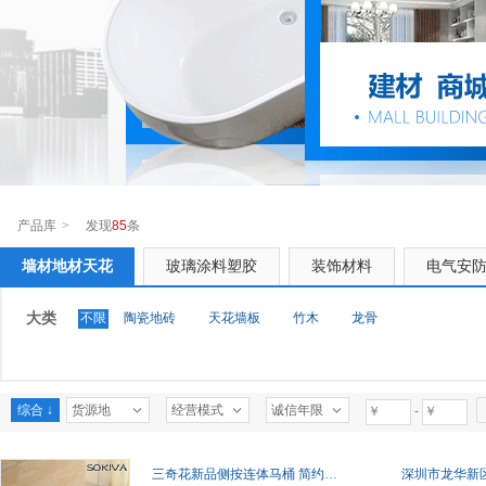
产品库
>
发现
85
条
墙材地材天花
玻璃涂料塑胶
装饰材料
电气安
大类
不限
陶瓷地砖
天花墙板
竹木
龙骨
综合 ↓
货源地
经营模式
诚信年限
-
三奇花新品侧按连体马桶 简约高档一体坐便器 喷射虹吸抽水马桶
深圳市龙华新