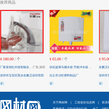
推荐商品
180.00
/ 个
65.00
/ 个
95.0
¥
¥
¥
厂家直销红外线智能全自动感应水龙头 单冷感应面盆水龙头
广东,深圳
供应超薄马桶水箱 节能冲水箱 座便器水箱 节能冲水箱 款式多样
友鹏卫浴陶瓷蹲便器 
深圳市宝安区西乡友鹏卫浴经营部
任丘市洁旺塑料制品厂
深圳市
关于网材网
|
工程造价信息网
|
联系
客服电话：020-62844126
余工：19927