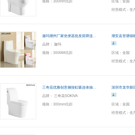
规格：
300mm坑距
区域：
全国
经营模式：
生
迦玛潮州厂家坐便器批发箭牌连体座便器陶瓷节水超漩式冲水马桶
潮安县登塘镇
品牌：
迦玛
规格：
300MM坑距
区域：
全国
经营模式：
生
三奇花优雅创意侧按虹吸连体抽水马桶 大口径纳米釉一体坐便器
深圳市龙华新
品牌：
三奇花SOKIVA
规格：
300mm坑距
区域：
全国
经营模式：
生