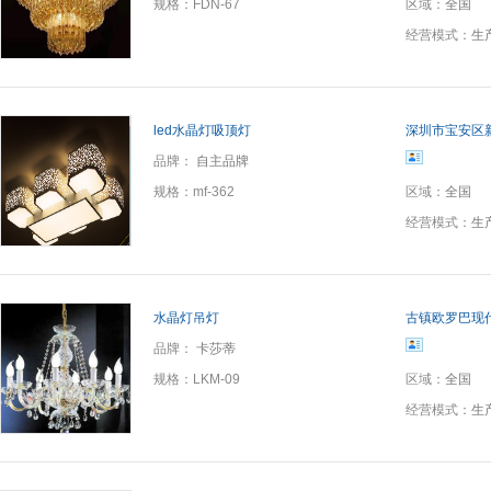
规格：
FDN-67
区域：
全国
经营模式：
生
led水晶灯吸顶灯
深圳市宝安区
品牌：
自主品牌
规格：
mf-362
区域：
全国
经营模式：
生
水晶灯吊灯
古镇欧罗巴现
品牌：
卡莎蒂
规格：
LKM-09
区域：
全国
经营模式：
生