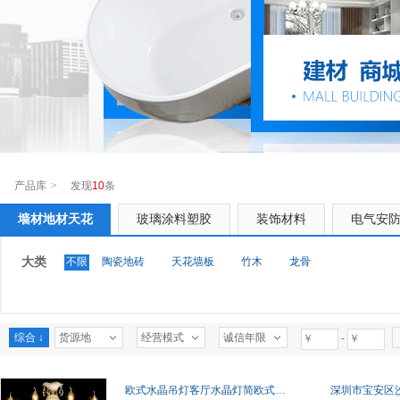
产品库
>
发现
10
条
墙材地材天花
玻璃涂料塑胶
装饰材料
电气安
大类
不限
陶瓷地砖
天花墙板
竹木
龙骨
综合 ↓
货源地
经营模式
诚信年限
-
欧式水晶吊灯客厅水晶灯简欧式水晶吊灯
深圳市宝安区