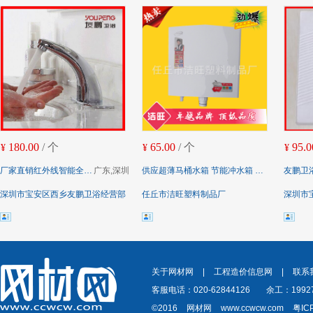
180.00
/ 个
65.00
/ 个
95.0
¥
¥
¥
厂家直销红外线智能全自动感应水龙头 单冷感应面盆水龙头
广东,深圳
供应超薄马桶水箱 节能冲水箱 座便器水箱 节能冲水箱 款式多样
友鹏卫浴陶瓷蹲便器 
深圳市宝安区西乡友鹏卫浴经营部
任丘市洁旺塑料制品厂
深圳市
关于网材网
|
工程造价信息网
|
联系
客服电话：020-62844126
余工：19927
©2016
网材网
www.ccwcw.com
粤IC