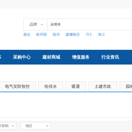
品牌
惠达
欧司朗
陆功
蒙娜丽莎
TCL
珠江
募
采购中心
建材商城
增值服务
行业资讯
电气安防智控
给排水
暖通
土建市政
园
所有制
地区