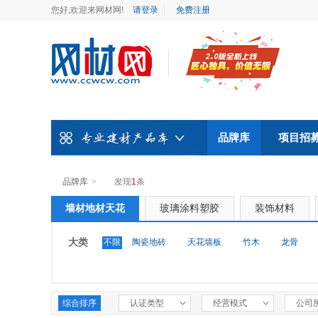
您好,欢迎来网材网!
请登录
免费注册
品牌库
项目招
品牌库
>
发现
1
条
墙材地材天花
玻璃涂料塑胶
装饰材料
大类
不限
陶瓷地砖
天花墙板
竹木
龙骨
综合排序
认证类型
经营模式
公司