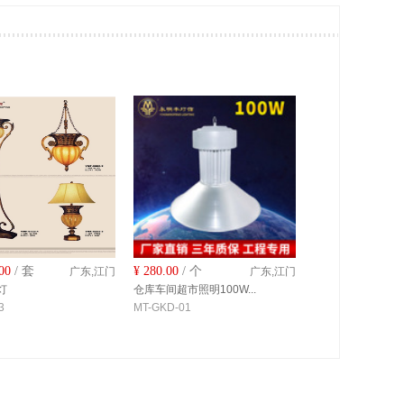
00
/ 套
¥
280.00
/ 个
广东,江门
广东,江门
灯
仓库车间超市照明100W...
3
MT-GKD-01