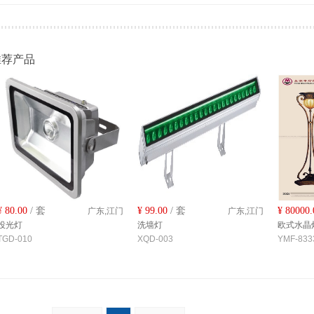
推荐产品
¥
80.00
/ 套
¥
99.00
/ 套
¥
80000.
广东,江门
广东,江门
投光灯
洗墙灯
欧式水晶
TGD-010
XQD-003
YMF-833