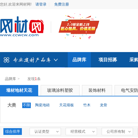
您好,欢迎来网材网!
请登录
免费注册
品牌库
项目招募
采
品牌库
>
发现
1
条
墙材地材天花
玻璃涂料塑胶
装饰材料
电气安
大类
不限
陶瓷地砖
天花墙板
竹木
龙骨
综合排序
认证类型
经营模式
公司所有制