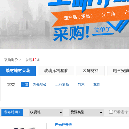
采购询价
>
发现
12
条
墙材地材天花
玻璃涂料塑胶
装饰材料
电气安
大类
不限
陶瓷地砖
天花墙板
竹木
龙骨
只看进行
声光控开关