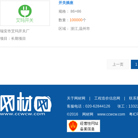
开关插座
规格： 86×86
数量：
100000
个
区域： 浙江,温州市
瑞安市艾玛开关厂
项目：长期项目
上一页
1
关于网材网
|
工程造价信息网
|
联系
客服电话：020-62844126
张工：13322
©2016
网材网
www.ccwcw.com
粤IC