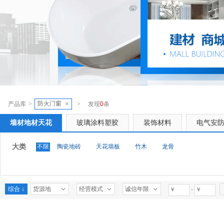
防火门窗
×
产品库
>
>
发现
0
条
墙材地材天花
玻璃涂料塑胶
装饰材料
电气安
大类
不限
陶瓷地砖
天花墙板
竹木
龙骨
综合 ↓
货源地
经营模式
诚信年限
-