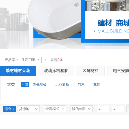
生态门窗
×
产品库
>
>
发现
0
条
墙材地材天花
玻璃涂料塑胶
装饰材料
电气安
大类
不限
陶瓷地砖
天花墙板
竹木
龙骨
综合 ↓
货源地
经营模式
诚信年限
-