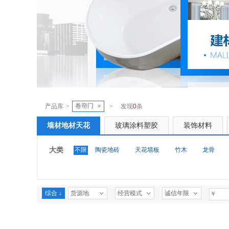
卷帘门
×
产品库
>
>
发现
0
条
墙材地材天花
玻璃涂料塑胶
装饰材料
大类
不限
陶瓷地砖
天花墙板
竹木
龙骨
综合 ↓
货源地
经营模式
诚信年限