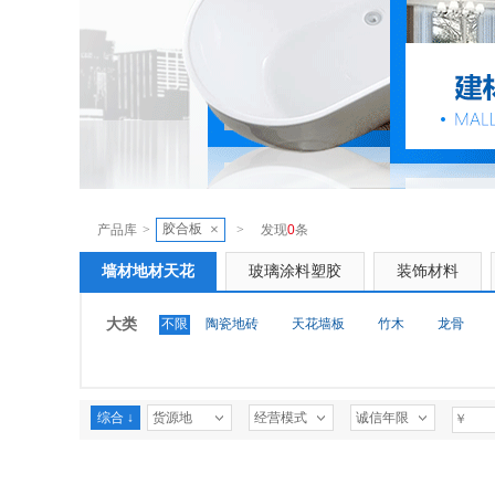
胶合板
×
产品库
>
>
发现
0
条
墙材地材天花
玻璃涂料塑胶
装饰材料
大类
不限
陶瓷地砖
天花墙板
竹木
龙骨
综合 ↓
货源地
经营模式
诚信年限