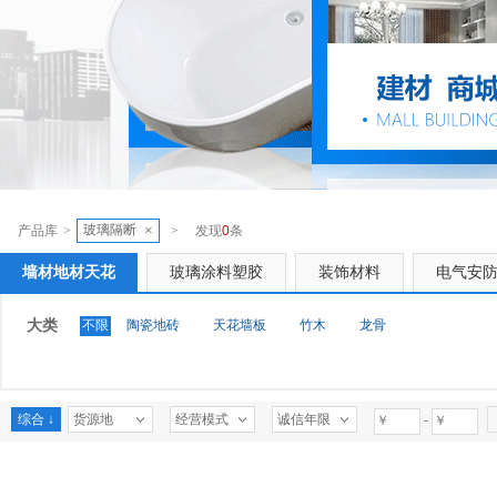
玻璃隔断
×
产品库
>
>
发现
0
条
墙材地材天花
玻璃涂料塑胶
装饰材料
电气安
大类
不限
陶瓷地砖
天花墙板
竹木
龙骨
综合 ↓
货源地
经营模式
诚信年限
-