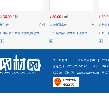
36.00
/ 块
80.00
/ m²
80.0
¥
¥
¥
树孔砖
广州
人行道透水砖
广州
人行道
广州市萝岗区源华水泥预制件厂
广州市萝岗区源华水泥预制件厂
广州市
关于网材网
|
工程造价信息网
|
联系
客服电话：020-62844126
余工：19927
©2016
网材网
www.ccwcw.com
粤IC