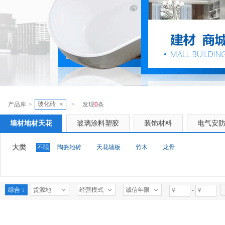
玻化砖
×
产品库
>
>
发现
0
条
墙材地材天花
玻璃涂料塑胶
装饰材料
电气安
大类
不限
陶瓷地砖
天花墙板
竹木
龙骨
综合 ↓
货源地
经营模式
诚信年限
-