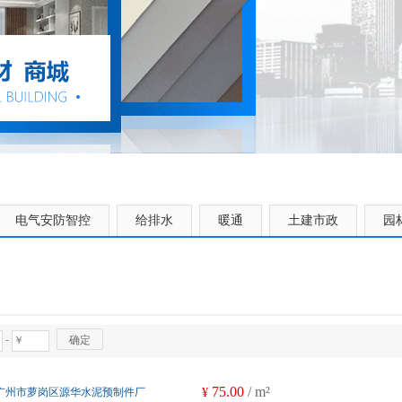
电气安防智控
给排水
暖通
土建市政
园
-
确定
75.00
/ m²
广州市萝岗区源华水泥预制件厂
¥