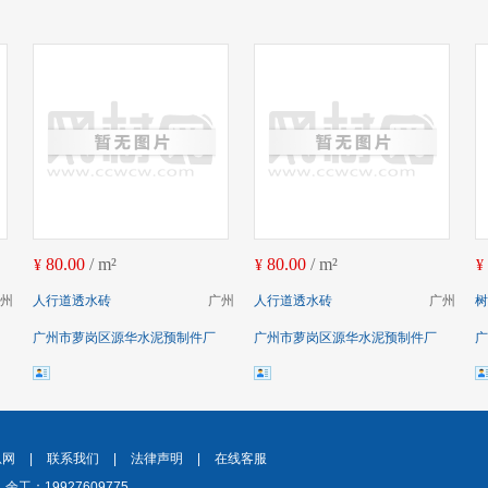
80.00
/ m²
80.00
/ m²
¥
¥
¥
州
人行道透水砖
广州
人行道透水砖
广州
树
广州市萝岗区源华水泥预制件厂
广州市萝岗区源华水泥预制件厂
广
息网
|
联系我们
|
法律声明
|
在线客服
余工：19927609775