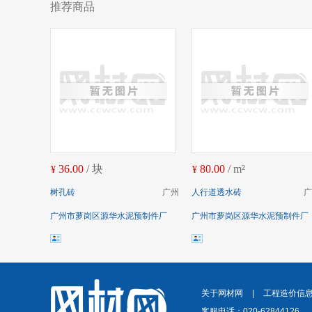
推荐商品
36.00
/ 块
80.00
/ m²
¥
¥
树孔砖
广州
人行道透水砖
广
广州市萝岗区源华水泥预制件厂
广州市萝岗区源华水泥预制件厂
关于网材网
|
工程造价信
客服电话：020-62844126