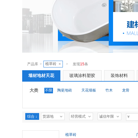
植草砖
×
产品库
>
>
发现
15
条
墙材地材天花
玻璃涂料塑胶
装饰材料
大类
不限
陶瓷地砖
天花墙板
竹木
龙骨
综合 ↓
货源地
经营模式
诚信年限
植草砖