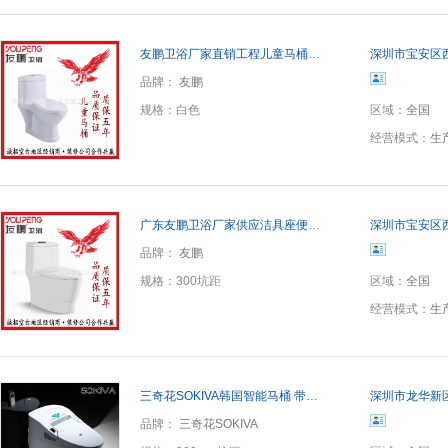
友鹏卫浴厂家直销工程儿童马桶 幼儿园座便器 陶瓷洁具儿童坐便
深圳市宝安区
品牌：
友鹏
规格：
白色
区域：
全国
经营模式：
生
广东友鹏卫浴厂家供应洁具座便器超漩式马桶坐便器 提供OEM贴牌
深圳市宝安区
品牌：
友鹏
规格：
300坑距
区域：
全国
经营模式：
生
三奇花SOKIVA韩国智能马桶 带遥控自动冲水烘干一体智能坐便器
深圳市龙华新
品牌：
三奇花SOKIVA