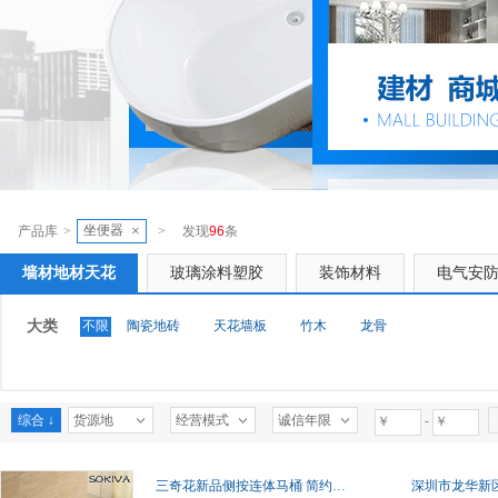
坐便器
×
产品库
>
>
发现
96
条
墙材地材天花
玻璃涂料塑胶
装饰材料
电气安
大类
不限
陶瓷地砖
天花墙板
竹木
龙骨
综合 ↓
货源地
经营模式
诚信年限
-
三奇花新品侧按连体马桶 简约高档一体坐便器 喷射虹吸抽水马桶
深圳市龙华新