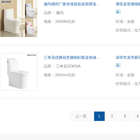
迦玛潮州厂家坐便器批发箭牌连体座便器陶瓷节水超漩式冲水马桶
潮安县登塘镇
品牌：
迦玛
规格：
300MM坑距
区域：
全国
经营模式：
生
三奇花优雅创意侧按虹吸连体抽水马桶 大口径纳米釉一体坐便器
深圳市龙华新
品牌：
三奇花SOKIVA
规格：
300mm坑距
区域：
全国
经营模式：
生
上一页
1
2
3
4