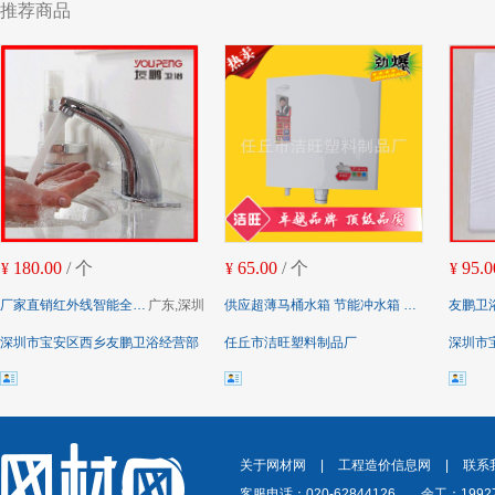
推荐商品
180.00
/ 个
65.00
/ 个
95.0
¥
¥
¥
厂家直销红外线智能全自动感应水龙头 单冷感应面盆水龙头
广东,深圳
供应超薄马桶水箱 节能冲水箱 座便器水箱 节能冲水箱 款式多样
友鹏卫浴陶瓷蹲便器 
深圳市宝安区西乡友鹏卫浴经营部
任丘市洁旺塑料制品厂
深圳市
关于网材网
|
工程造价信息网
|
联系
客服电话：020-62844126
余工：19927