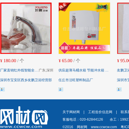
180.00
/ 个
65.00
/ 个
95.0
¥
¥
¥
厂家直销红外线智能全自动感应水龙头 单冷感应面盆水龙头
广东,深圳
供应超薄马桶水箱 节能冲水箱 座便器水箱 节能冲水箱 款式多样
友鹏卫浴陶瓷蹲便器 
深圳市宝安区西乡友鹏卫浴经营部
任丘市洁旺塑料制品厂
深圳市
关于网材网
|
工程造价信息网
|
联系
客服电话：020-62844126
余工：19927
©2016
网材网
www.ccwcw.com
粤IC