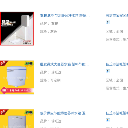
友鹏卫浴 节水静音冲水箱 蹲便器水箱 提供OEM贴牌
深圳市宝安区
品牌：
友鹏
规格：
灰色
区域：
全国
经营模式：
生
批发蹲式大便器水箱 塑料节能厕所马桶蹲便器冲水箱定制 A3水箱
任丘市洁旺塑
品牌：
瑞旺达
规格：
可定制
区域：
全国
经营模式：
生
低价供应节能蹲便器冲水箱 卫浴冲水箱 厕所马桶水箱 A4水箱
任丘市洁旺塑
品牌：
瑞旺达