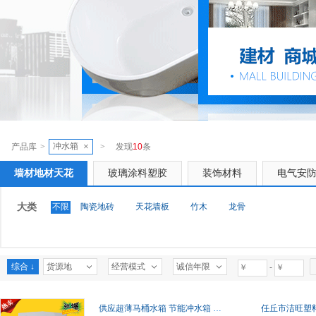
冲水箱
×
产品库
>
>
发现
10
条
墙材地材天花
玻璃涂料塑胶
装饰材料
电气安
大类
不限
陶瓷地砖
天花墙板
竹木
龙骨
综合 ↓
货源地
经营模式
诚信年限
-
供应超薄马桶水箱 节能冲水箱 座便器水箱 节能冲水箱 款式多样
任丘市洁旺塑