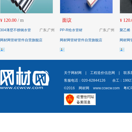
120.00
/ m
面议
120.
¥
¥
304薄壁不锈钢水管
广东,广州
PP-R给水管材
广东,广州
聚乙烯（
网材网管材管件自营旗舰店
网材网管材管件自营旗舰店
网材网
关于网材网
|
工程造价信息网
|
联系
客服电话：020-62844126
余工：19927
©2016
网材网
www.ccwcw.com
粤IC