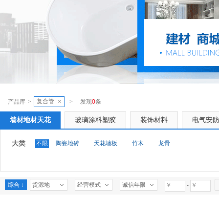
复合管
×
产品库
>
>
发现
0
条
墙材地材天花
玻璃涂料塑胶
装饰材料
电气安
大类
不限
陶瓷地砖
天花墙板
竹木
龙骨
综合 ↓
货源地
经营模式
诚信年限
-