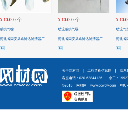
10.00
/ 个
10.00
/ 个
10.0
¥
¥
¥
破拱气嘴
助流破拱气碟
助流气
河北省固安县鑫滤达滤清器厂
河北省固安县鑫滤达滤清器厂
河北省
关于网材网
|
工程造价信息网
|
联系
客服电话：020-62844126
余工：19927
©2016
网材网
www.ccwcw.com
粤IC