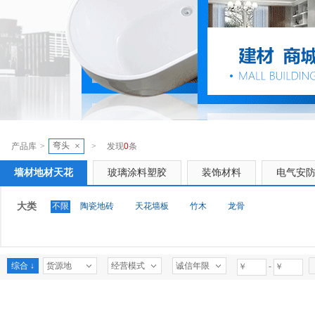
弯头
×
产品库
>
>
发现
0
条
墙材地材天花
玻璃涂料塑胶
装饰材料
电气安
大类
不限
陶瓷地砖
天花墙板
竹木
龙骨
综合 ↓
货源地
经营模式
诚信年限
-