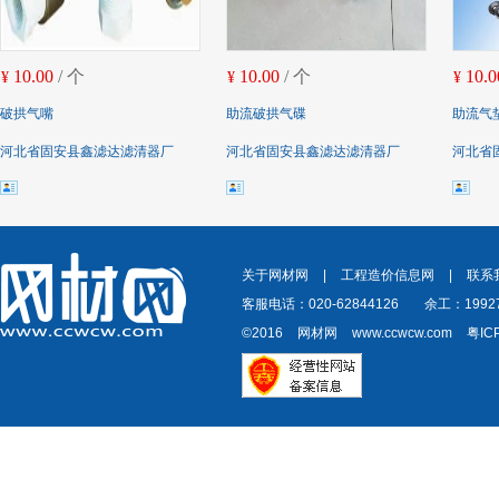
10.00
/ 个
10.00
/ 个
10.0
¥
¥
¥
破拱气嘴
助流破拱气碟
助流气
河北省固安县鑫滤达滤清器厂
河北省固安县鑫滤达滤清器厂
河北省
关于网材网
|
工程造价信息网
|
联系
客服电话：020-62844126
余工：19927
©2016
网材网
www.ccwcw.com
粤IC