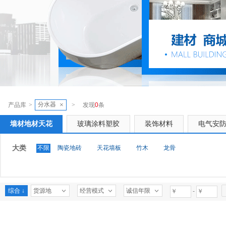
分水器
×
产品库
>
>
发现
0
条
墙材地材天花
玻璃涂料塑胶
装饰材料
电气安
大类
不限
陶瓷地砖
天花墙板
竹木
龙骨
综合 ↓
货源地
经营模式
诚信年限
-