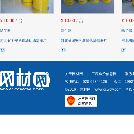
10.00
/ 台
10.00
/ 台
10.0
¥
¥
¥
除尘器
除尘器
除尘器
河北省固安县鑫滤达滤清器厂
河北省固安县鑫滤达滤清器厂
河北省
关于网材网
|
工程造价信息网
|
联系
客服电话：020-62844126
余工：19927
©2016
网材网
www.ccwcw.com
粤IC