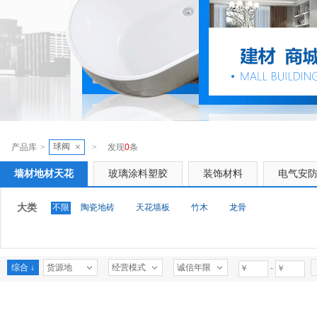
球阀
×
产品库
>
>
发现
0
条
墙材地材天花
玻璃涂料塑胶
装饰材料
电气安
大类
不限
陶瓷地砖
天花墙板
竹木
龙骨
综合 ↓
货源地
经营模式
诚信年限
-