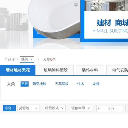
蝶阀
×
产品库
>
>
发现
0
条
墙材地材天花
玻璃涂料塑胶
装饰材料
电气安
大类
不限
陶瓷地砖
天花墙板
竹木
龙骨
综合 ↓
货源地
经营模式
诚信年限
-