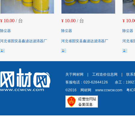
10.00
/ 台
10.00
/ 台
10.0
¥
¥
¥
除尘器
除尘器
除尘器
河北省固安县鑫滤达滤清器厂
河北省固安县鑫滤达滤清器厂
河北省
关于网材网
|
工程造价信息网
|
联系
客服电话：020-62844126
余工：19927
©2016
网材网
www.ccwcw.com
粤IC