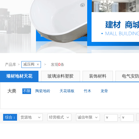
减压阀
×
产品库
>
>
发现
0
条
墙材地材天花
玻璃涂料塑胶
装饰材料
电气安
大类
不限
陶瓷地砖
天花墙板
竹木
龙骨
综合 ↓
货源地
经营模式
诚信年限
-