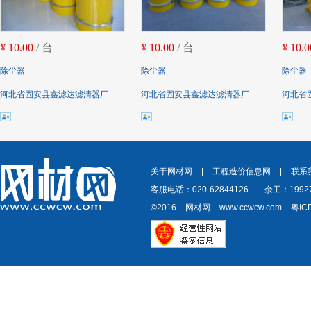
10.00
/ 台
10.00
/ 台
10.0
¥
¥
¥
除尘器
除尘器
除尘器
河北省固安县鑫滤达滤清器厂
河北省固安县鑫滤达滤清器厂
河北省
关于网材网
|
工程造价信息网
|
联系
客服电话：020-62844126
余工：19927
©2016
网材网
www.ccwcw.com
粤IC