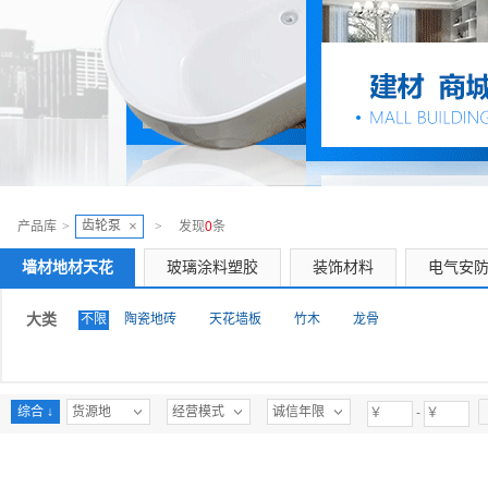
齿轮泵
×
产品库
>
>
发现
0
条
墙材地材天花
玻璃涂料塑胶
装饰材料
电气安
大类
不限
陶瓷地砖
天花墙板
竹木
龙骨
综合 ↓
货源地
经营模式
诚信年限
-