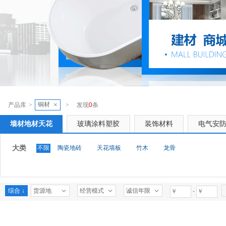
铜材
×
产品库
>
>
发现
0
条
墙材地材天花
玻璃涂料塑胶
装饰材料
电气安
大类
不限
陶瓷地砖
天花墙板
竹木
龙骨
综合 ↓
货源地
经营模式
诚信年限
-