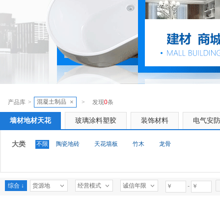
混凝土制品
×
产品库
>
>
发现
0
条
墙材地材天花
玻璃涂料塑胶
装饰材料
电气安
大类
不限
陶瓷地砖
天花墙板
竹木
龙骨
综合 ↓
货源地
经营模式
诚信年限
-