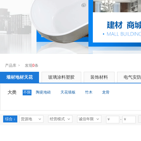
产品库
>
发现
0
条
墙材地材天花
玻璃涂料塑胶
装饰材料
电气安
大类
不限
陶瓷地砖
天花墙板
竹木
龙骨
综合 ↓
货源地
经营模式
诚信年限
-