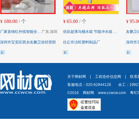
180.00
/ 个
65.00
/ 个
95.0
¥
¥
¥
厂家直销红外线智能全自动感应水龙头 单冷感应面盆水龙头
广东,深圳
供应超薄马桶水箱 节能冲水箱 座便器水箱 节能冲水箱 款式多样
友鹏卫浴陶瓷蹲便器 
深圳市宝安区西乡友鹏卫浴经营部
任丘市洁旺塑料制品厂
深圳市
关于网材网
|
工程造价信息网
|
联系
客服电话：020-62844126
余工：19927
©2016
网材网
www.ccwcw.com
粤IC