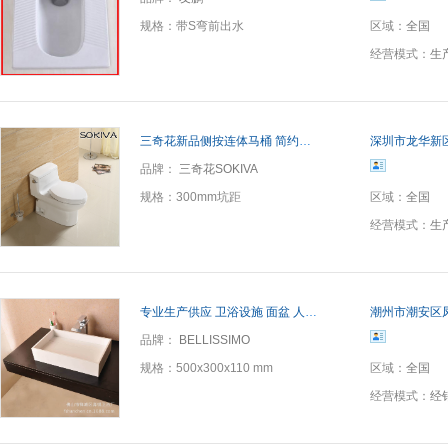
规格：
带S弯前出水
区域：
全国
经营模式：
生
三奇花新品侧按连体马桶 简约高档一体坐便器 喷射虹吸抽水马桶
深圳市龙华新
品牌：
三奇花SOKIVA
规格：
300mm坑距
区域：
全国
经营模式：
生
专业生产供应 卫浴设施 面盆 人造石洗手盆型号 BS-8317
潮州市潮安区
品牌：
BELLISSIMO
规格：
500x300x110 mm
区域：
全国
经营模式：
经