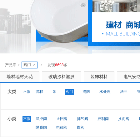
阀门
×
产品库
>
>
发现
6698
条
墙材地材天花
玻璃涂料塑胶
装饰材料
电气安
大类
不限
管材
泵
阀门
消防
水处理
法兰
小类
不限
温控阀
止回阀
排气阀
控制阀
换向阀
隔膜阀
电磁阀
蝶阀