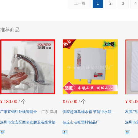
上一页
1
2
3
4
推荐商品
180.00
/ 个
65.00
/ 个
95.0
¥
¥
¥
厂家直销红外线智能全自动感应水龙头 单冷感应面盆水龙头
广东,深圳
供应超薄马桶水箱 节能冲水箱 座便器水箱 节能冲水箱 款式多样
友鹏卫浴陶瓷蹲便器 
深圳市宝安区西乡友鹏卫浴经营部
任丘市洁旺塑料制品厂
深圳市