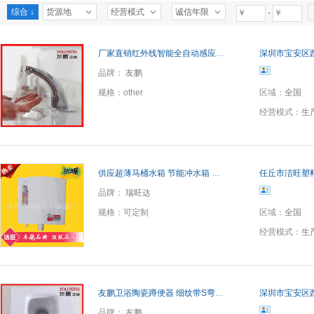
综合 ↓
货源地
经营模式
诚信年限
-
厂家直销红外线智能全自动感应水龙头 单冷感应面盆水龙头
深圳市宝安区
品牌：
友鹏
规格：
other
区域：
全国
经营模式：
生
供应超薄马桶水箱 节能冲水箱 座便器水箱 节能冲水箱 款式多样
任丘市洁旺塑
品牌：
瑞旺达
规格：
可定制
区域：
全国
经营模式：
生
友鹏卫浴陶瓷蹲便器 细纹带S弯前后出水蹲坑大便器 承接贴牌
深圳市宝安区
品牌：
友鹏